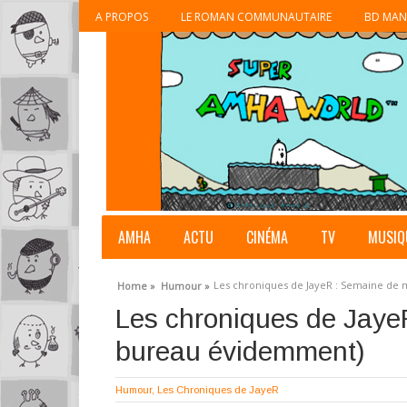
A PROPOS
LE ROMAN COMMUNAUTAIRE
BD MAN
AMHA
ACTU
CINÉMA
TV
MUSIQ
Les chroniques de JayeR : Semaine de
Home »
Humour »
Les chroniques de Jaye
bureau évidemment)
Humour
,
Les Chroniques de JayeR