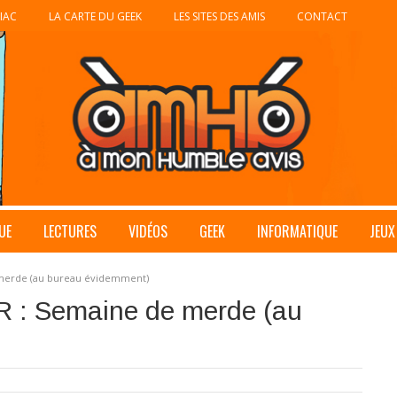
IAC
LA CARTE DU GEEK
LES SITES DES AMIS
CONTACT
UE
LECTURES
VIDÉOS
GEEK
INFORMATIQUE
JEUX
 merde (au bureau évidemment)
R : Semaine de merde (au