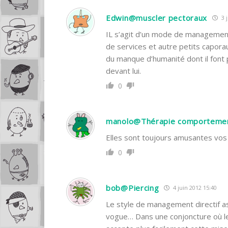
Edwin@muscler pectoraux
3 j
IL s’agit d’un mode de management 
de services et autre petits capora
du manque d’humanité dont il font
devant lui.
0
manolo@Thérapie comporteme
Elles sont toujours amusantes vos 
0
bob@Piercing
4 juin 2012 15:40
Le style de management directif as
vogue… Dans une conjoncture où le