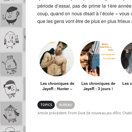
période d’essai, pas de prime la 1ère année
coup, quand on nous disait à l’école « vous c
que les gens vont être de plus en plus frileux
Les chroniques de
Les chroniques de
Les 
JayeR : Hunter –
JayeR : 3 jours !
L’oeil du chasseur
°o°
L’
TOPICS
BUREAU
Article précédent:
From Dust (le nouveau jeu d’Éric Chahi