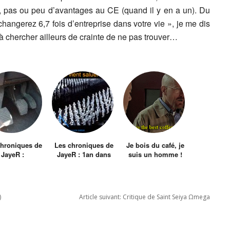
, pas ou peu d’avantages au CE (quand il y en a un). Du
hangerez 6,7 fois d’entreprise dans votre vie », je me dis
 à chercher ailleurs de crainte de ne pas trouver…
chroniques de
Les chroniques de
Je bois du café, je
JayeR :
JayeR : 1an dans
suis un homme !
embrayage
l’Empire
)
Article suivant:
Critique de Saint Seiya Ωmega