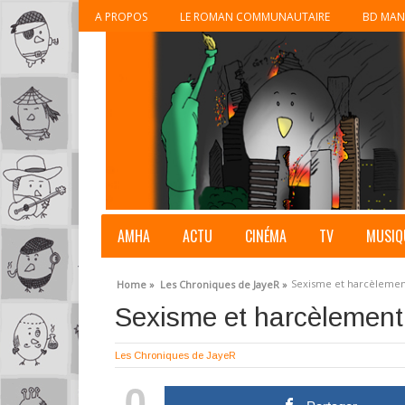
A PROPOS
LE ROMAN COMMUNAUTAIRE
BD MAN
AMHA
ACTU
CINÉMA
TV
MUSIQ
Sexisme et harcèlement
Home »
Les Chroniques de JayeR »
Sexisme et harcèlement 
Les Chroniques de JayeR
0