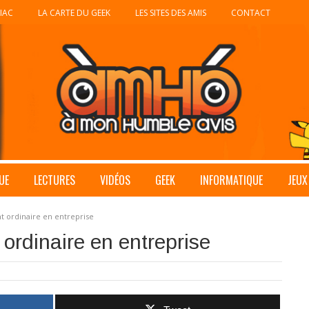
IAC
LA CARTE DU GEEK
LES SITES DES AMIS
CONTACT
UE
LECTURES
VIDÉOS
GEEK
INFORMATIQUE
JEUX
 ordinaire en entreprise
ordinaire en entreprise