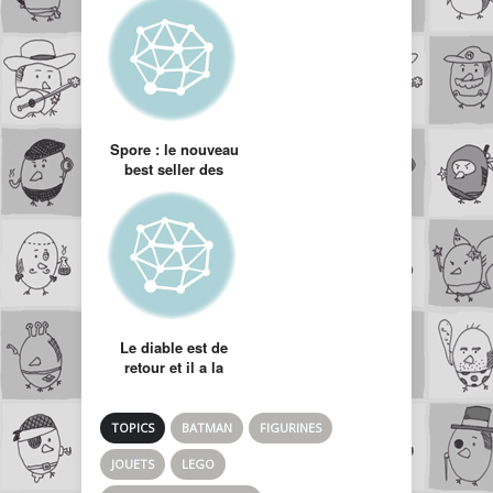
Spore : le nouveau
best seller des
créateurs des Sims
Le diable est de
retour et il a la
classe ! Diablo 3
will kick your ass
TOPICS
BATMAN
FIGURINES
JOUETS
LEGO