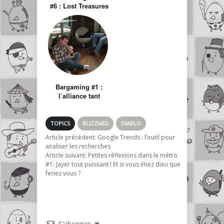
#6 : Lost Treasures
Bargaming #1 :
l’alliance tant
attendue des
Geeks et des
Alcooliques
TOPICS
BLIZZARD
DIABLO
Article précédent:
Google Trends : l’outil pour
analiser les recherches
Article suivant:
Petites réflexions dans le métro
#1: Jayer tout puissant ! Et si vous étiez dieu que
feriez vous ?
S’abonner