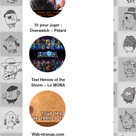
1h pour juger :
Overwatch – Pétard
mouillé pour ce
qui aurait dû être
un jeu free to play
Test Heroes of the
Storm – Le MOBA
par Blizzard
Web-etrange.com