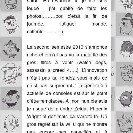
salon. En revanche là je me suis
loupé : j’ai oublié de faire les
photos………bon c’était la fin de
journée, fatigue, monde,
caliente………..;)
Le second semestre 2013 s’annonce
riche et je n’ai pas vu la majorité des
gros titres à venir (watch dogs,
assassin s creed 4…..). L’innovation
n’était pas au rendez vous mais ce
n’est pas surprenant : la génération
actuelle de consoles est sur le point
d’être remplacée. A mon humble avis
je risque de prendre Zelda, Phoenix
Wright et dbz mais ça s’arrête là. Un
gros regret sur la wii u qui ne montre
pas encore ses capacités et à