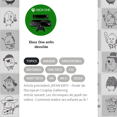
Xbox One enfin
dévoilée
TOPICS
ANKAMA
DRAGON BALL
NINTENDO
ONE PIÈCE
PS3
SAINT SEIYA
WII
WII U
ZELDA
Article précédent:
JAPAN EXPO – Finale de
l’European Cosplay Gathering
Article suivant:
Les chroniques de JayeR (en
vidéo) : Comment mettre ses enfants au lit ?