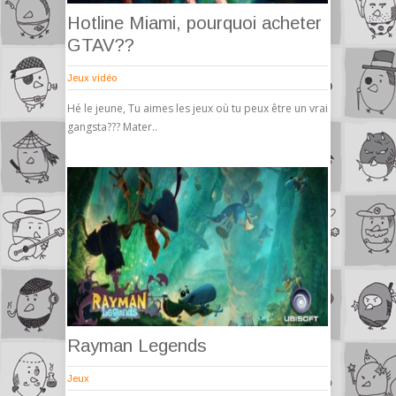
Hotline Miami, pourquoi acheter
GTAV??
Jeux vidéo
Hé le jeune, Tu aimes les jeux où tu peux être un vrai
gangsta??? Mater..
Rayman Legends
Jeux