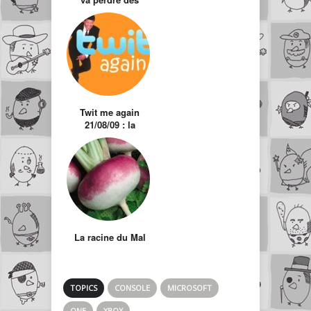
joueurs avec la
next gen
Twit me again
21/08/09 : la
sélection des twits
hors actualité
La racine du Mal
TOPICS
CONSOLE
MICROSOFT
ONE
XBOX