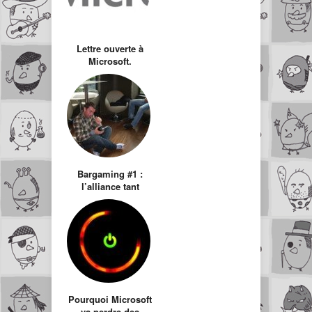
Lettre ouverte à
Microsoft.
Bargaming #1 :
l’alliance tant
attendue des
Geeks et des
Alcooliques
Pourquoi Microsoft
va perdre des