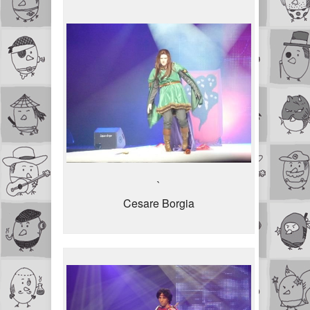
`
`
Cesare Borgia