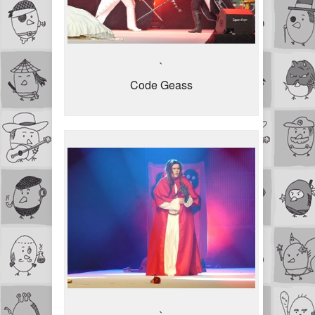
`
Code Geass