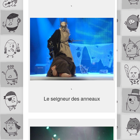
`
`
Le seigneur des anneaux