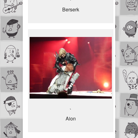
`
Berserk
`
Aion