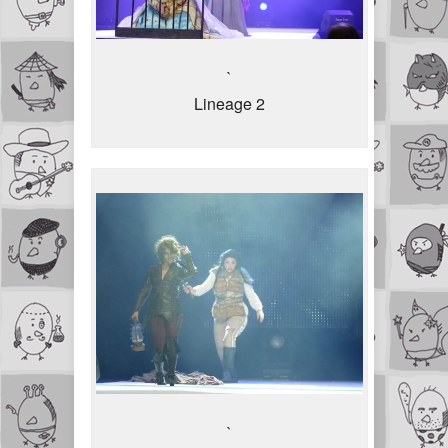
`
Lineage 2
`