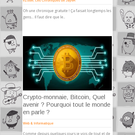
#Zoom
,
Les Chroniques de JayeR
Oh une chronique gratuite ! Ça faisait longtemps les
gens… Il faut dire que le..
Crypto-monnaie, Bitcoin, Quel
avenir ? Pourquoi tout le monde
en parle ?
Web & Informatique
Comme depuis quelques jours je vois de tout et de