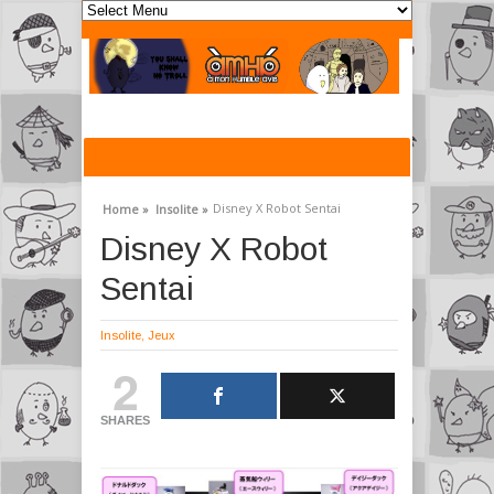
Disney X Robot Sentai
Home »
Insolite »
Disney X Robot
Sentai
Insolite
,
Jeux
2
SHARES