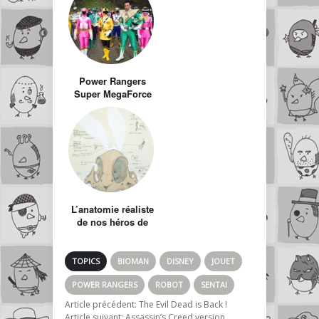
Power Rangers
Super MegaForce
rejoint enfin Super
Sentai Gokaiger
L’anatomie réaliste
de nos héros de
cartoon
TOPICS
BIOMAN
DISNEY
JOUET
POWER RANGERS
ROBOT
SENTAI
Article précédent:
The Evil Dead is Back !
Article suivant:
Assassin’s Creed version