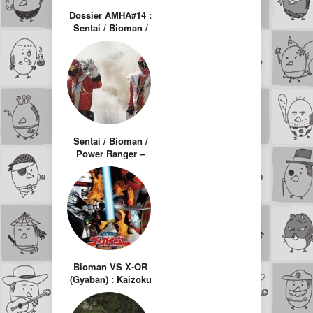
Dossier AMHA#14 :
Sentai / Bioman /
Power Rangers –
35ème anniversaire
Sentai / Bioman /
Power Ranger –
36ème anniversaire
sous le code
« rouge »
Bioman VS X-OR
(Gyaban) : Kaizoku
Sentai Gokaiger vs
Uchuu Keiji Gavan