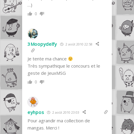
…)
0
3Moopydelfy
2 août 2010 22:58
Je tente ma chance
Très sympathique le concours et le
geste de JeuxMSG
0
eyhpos
2 août 2010 23:03
Pour agrandir ma collection de
mangas. Merci !