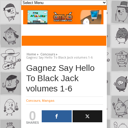
Home »
Concours »
Gagnez Say Hello To Black Jack volumes 1-6
Gagnez Say Hello
To Black Jack
volumes 1-6
Concours
,
Mangas
0
SHARES