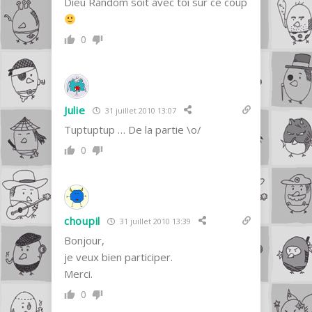
Dieu Random soit avec toi sur ce coup
0
Julie
31 juillet 2010 13:07
Tuptuptup … De la partie \o/
0
choupil
31 juillet 2010 13:39
Bonjour,
je veux bien participer.
Merci.
0