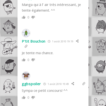
Manga qui à l’ air très intéressant, je
tente également. ^^
0
P'tit Bouchon
1 août 2010 19:19
Je tente ma chance.
0
ggbspoiler
1 août 2010 19:49
Sympa ce petit concours! ^^
0