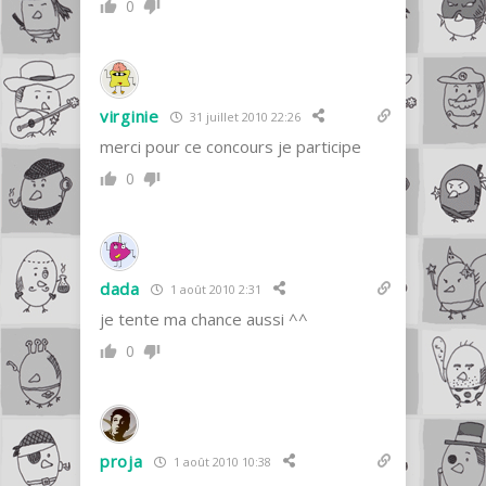
0
virginie
31 juillet 2010 22:26
merci pour ce concours je participe
0
dada
1 août 2010 2:31
je tente ma chance aussi ^^
0
proja
1 août 2010 10:38