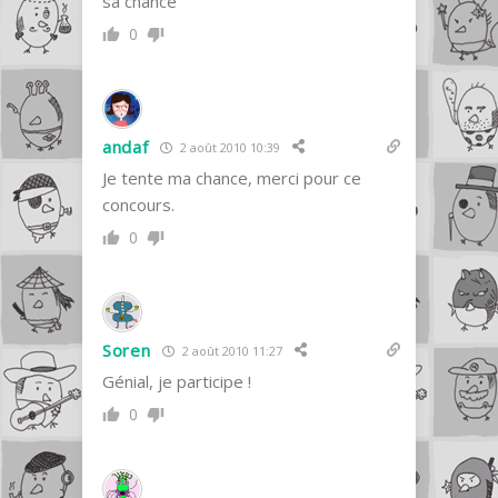
sa chance
0
andaf
2 août 2010 10:39
Je tente ma chance, merci pour ce
concours.
0
Soren
2 août 2010 11:27
Génial, je participe !
0