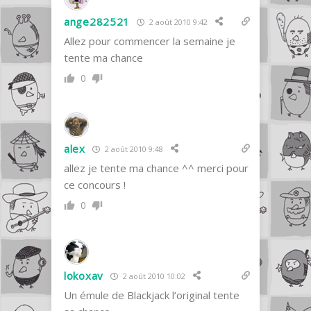
ange282521
2 août 2010 9:42
Allez pour commencer la semaine je
tente ma chance
0
alex
2 août 2010 9:48
allez je tente ma chance ^^ merci pour
ce concours !
0
lokoxav
2 août 2010 10:02
Un émule de Blackjack l’original tente