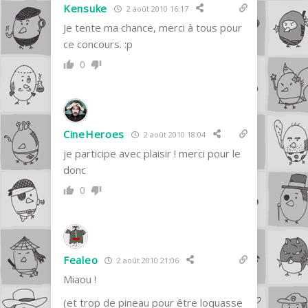
Kensuke
2 août 2010 16:17
Je tente ma chance, merci à tous pour
ce concours. :p
0
CineHeroes
2 août 2010 18:04
je participe avec plaisir ! merci pour le
donc
0
Fealeo
2 août 2010 21:06
Miaou !
(et trop de pineau pour être loquasse