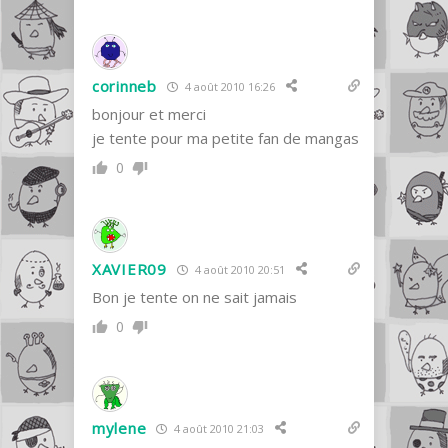
corinneb
4 août 2010 16:26
bonjour et merci
je tente pour ma petite fan de mangas
0
XAVIER09
4 août 2010 20:51
Bon je tente on ne sait jamais
0
mylene
4 août 2010 21:03