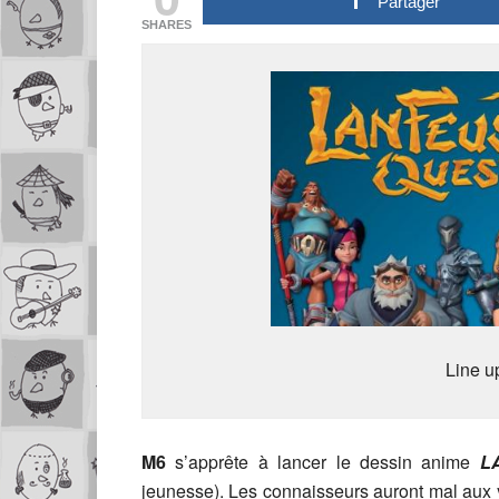
Partager
SHARES
Line u
M6
s’apprête à lancer le dessin anime
LA
jeunesse). Les connaisseurs auront mal aux ye