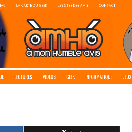
IAC
LA CARTE DU GEEK
LES SITES DES AMIS
CONTACT
UE
LECTURES
VIDÉOS
GEEK
INFORMATIQUE
JEUX