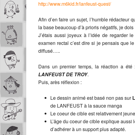
http://www.m6kid.fr/lanfeust-quest/
Afin d’en faire un sujet, l’humble rédacteur 
la base beaucoup d’à prioris négatifs, je doi
J’étais aussi joyeux à l’idée de regarder 
examen rectal c’est dire si je pensais que le
diffusé…..
Dans un premier temps, la réaction a été : 
LANFEUST DE TROY
.
Puis, arès réflexion :
Le dessin animé est basé non pas sur
de LANFEUST à la sauce manga
Le coeur de cible est relativement jeun
L’âge du coeur de cible explique aussi 
d’adhérer à un support plus adapté.