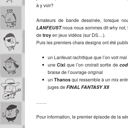
à y voir?
Amateurs de bande dessinée, lorsque nou
LANFEUST
nous nous sommes dit why not, t
de
troy
en jeux vidéos (sur DS…).
Puis les premiers chara designs ont été publié
un Lanfeust rachitique que l’on voit ma
une
Cixi
que l’on croirait sortie de
cod
braise de l’ouvrage original
un
Thanos
qui ressemble à un mix ent
juges de
FINAL FANTASY XII
…….
Pour information, le premier épisode de la séri