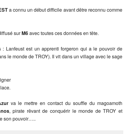
EST
a connu un début difficile avant dêtre reconnu comme
iffusé sur
M6
avec toutes ces données en tête.
s : Lanfeust est un apprenti forgeron qui a le pouvoir de
ans le monde de TROY). Il vit dans un village avec le sage
oigner
glace.
Azur
va le mettre en contact du souffle du magoamoth
anos
, pirate rêvant de conquérir le monde de TROY et
te son pouvoir…..