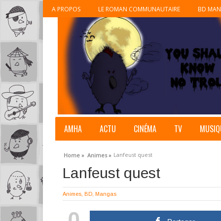
A PROPOS
LE ROMAN COMMUNAUTAIRE
BD MAN
AMHA
ACTU
CINÉMA
TV
MUSIQ
Lanfeust quest
Home »
Animes »
Lanfeust quest
Animes
,
BD
,
Mangas
0