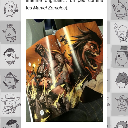
timeline originale… un peu comme
les
Marvel Zombies
).