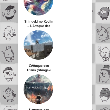
Shingeki no Kyojin
– L’Attaque des
Titans
L’Attaque des
Titans (Shingeki
no Kyojin) arrive
en anime… et ça
va être GORE !
L’attaque des