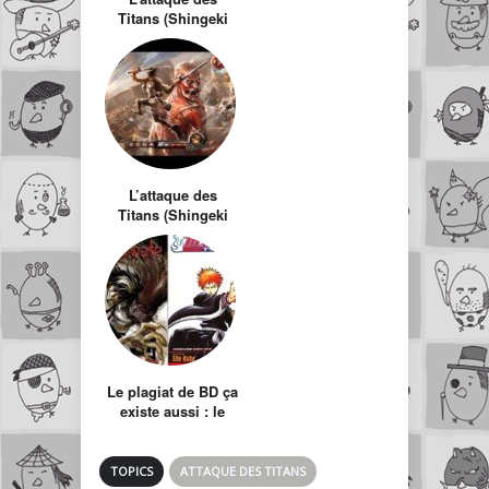
Titans (Shingeki
no Kyojin) le film
live
L’attaque des
Titans (Shingeki
no Kyojin) sur 3DS
Le plagiat de BD ça
existe aussi : le
cas Incarnate VS
Bleach
TOPICS
ATTAQUE DES TITANS