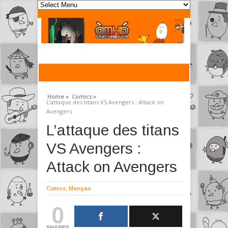
Home »
Comics »
L’attaque des titans VS Avengers : Attack on
Avengers
L’attaque des titans
VS Avengers :
Attack on Avengers
Comics
,
Mangas
0
SHARES