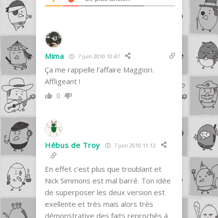
Mima
7 juin 2010 10:47
Ça me rappelle
l’affaire Maggiori
.
Affligeant !
0
Hébus de Troy
7 juin 2010 11:12
En effet c’est plus que troublant et
Nick Simmons est mal barré. Ton idée
de superposer les deux version est
exellente et très mais alors très
démonstrative des faits reprochés à