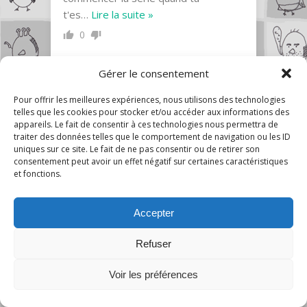
t'es
…
Lire la suite »
0
Gérer le consentement
Pour offrir les meilleures expériences, nous utilisons des technologies
MissBuwBuw
29 mai 2013 17:03
telles que les cookies pour stocker et/ou accéder aux informations des
appareils. Le fait de consentir à ces technologies nous permettra de
traiter des données telles que le comportement de navigation ou les ID
J’ai pu aussi constater, une certaine
uniques sur ce site. Le fait de ne pas consentir ou de retirer son
ressemblance avec Hellsing et
consentement peut avoir un effet négatif sur certaines caractéristiques
Deadman Wonderland.
et fonctions.
Mais, malgré tout, il y a certaine pose,
qui reste cliché dans le domaine du
Accepter
dessin, et donc, pas obligatoirement,
plagiarisé. Qui plus est Tite, n’est tout
Refuser
blanc non plus.
30
0
Voir les préférences