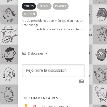
Reborn et One
Punch Man
TOPICS
BLEACH
PLAGIAT
SHONEN
Article précédent:
Court métrage d’animation :
Café allongé
Article suivant:
La chimie en chanson
S’abonner
30
COMMENTAIRES
Le plus ancien