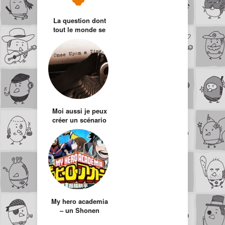
La question dont
tout le monde se
fout #1 : Ranma 1/2
Moi aussi je peux
créer un scénario
shônen
My hero academia
– un Shonen
classique entre