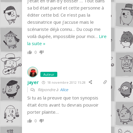
j’était en train d’y bosser … Tout dans
sa bd était pareil et cette personne à
éditer cette bd. Ce n’est pas la
dessinatrice que j’accuse mais le
scénariste déjà connu… Du coup me
voilà dupée, impossible pour moi
…
Lire
la suite »
0
Auteur
jayer
18 novembre 2012 15:28
Répondre à
Alice
Si tu as la preuve que ton synopsis
était écris avant tu devrais pouvoir
porter plainte…
0