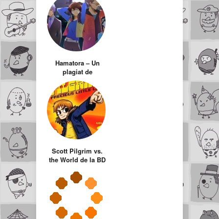
Hamatora – Un
plagiat de
GetBackers bien
orchestré ?
Scott Pilgrim vs.
the World de la BD
au film live !