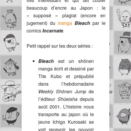
très intéressant et qui fait couler
beaucoup d’encre au Japon : le
« supposé » plagiat (encore en
jugement) du
manga
Bleach
par le
comics
Incarnate
.
Petit rappel sur les deux séries :
Bleach
est un shōnen
manga écrit et dessiné par
Tite Kubo et prépublié
dans l’hebdomadaire
Weekly Shōnen Jump
de
l’éditeur
Shūeisha
depuis
août 2001. L’histoire nous
transporte au japon où le
jeune Ichigo Kurosaki se
voit recevoir les pouvoir