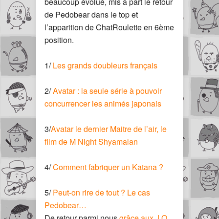
beaucoup évolué, mis à part le retour
de Pedobear dans le top et
l’apparition de ChatRoulette en 6ème
position.
1/
Les grands doubleurs français
2/
Avatar : la seule série à pouvoir
concurrencer les animés japonais
3/
Avatar le dernier Maitre de l’air, le
film de M Night Shyamalan
4/
Comment fabriquer un Katana ?
5/
Peut-on rire de tout ? Le cas
Pedobear…
De retour parmi nous
grâce aux J.O.