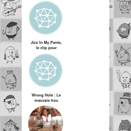
Jizz In My Pants,
le clip pour
éjaculateurs
précoces
Wrong Hole : Le
mauvais trou