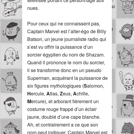
télévisée portant ce personnage aux
nues.
Pour ceux qui ne connaissent pas,
Captain Marvel est l’alter-égo de Billy
Batson, un jeune journaliste radio qui
s’est vu offrir la puissance d’un
sorcier égyptien du nom de Shazam.
Quand il prononce le nom du sorcier,
il se transforme donc en un pseudo
Superman, acquérant la puissance de
six figures mythologiques (
S
alomon,
H
ercule,
A
tlas,
Z
eus,
A
chille,
M
ercure), et arborant fièrement un
costume rouge frappé d’un éclair
jaune, doublé d’une cape blanche.
Ah, et contrairement a ce que son
nom peut indiquer, Captain Marvel est