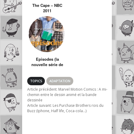
The Cape – NBC
2011
Episodes (la
nouvelle série de
Matt Le Blanc)
TOPICS
ADAPTATION
Article précédent:
Marvel Motion Comics : A mi-
chemin entre le dessin animé et la bande
dessinée
Article suivant:
Les Purchase Brothers rois du
Buzz (Iphone, Half life, Coca-cola…)