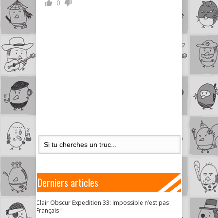
0
Derniers articles
Clair Obscur Expedition 33: Impossible n’est pas
Français !