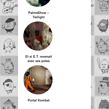
PalmaShow –
Twilight
Et si E.T. revenait
avec ses potes
pour nous casser
la gueule ? : ET-X
Portal Kombat