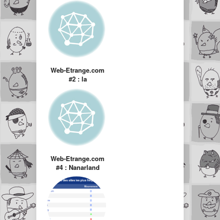
Web-Etrange.com
#2 : la
Désencyclopédie
Web-Etrange.com
#4 : Nanarland