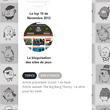
Le top 10 de
Novembre 2012
des sites de Jeux
Vidéo Français !
La bloguisation
des sites de jeux-
vidéo : L’erreur qui
ne pardonne pas !
TOPICS
WEB-ETRANGE
Article précédent:
Doom 1 en flash
Article suivant:
The Big Bang Theory : La série
pour les Geek