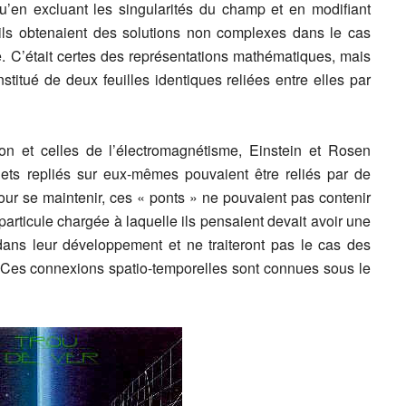
’en excluant les singularités du champ et en modifiant
 ils obtenaient des solutions non complexes dans le cas
e. C’était certes des représentations mathématiques, mais
titué de deux feuilles identiques reliées entre elles par
on et celles de l’électromagnétisme, Einstein et Rosen
lets repliés sur eux-mêmes pouvaient être reliés par de
our se maintenir, ces « ponts » ne pouvaient pas contenir
articule chargée à laquelle ils pensaient devait avoir une
 dans leur développement et ne traiteront pas le cas des
 Ces connexions spatio-temporelles sont connues sous le