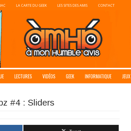
IAC
LA CARTE DU GEEK
LES SITES DES AMIS
CONTACT
UE
LECTURES
VIDÉOS
GEEK
INFORMATIQUE
JEUX
z #4 : Sliders