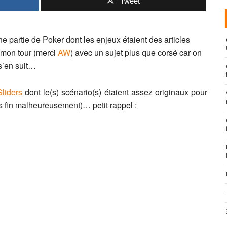
Tweet
e partie de Poker dont les enjeux étaient des articles
t mon tour (merci
AW
) avec un sujet plus que corsé car on
 s’en suit…
Sliders
dont le(s) scénario(s) étaient assez originaux pour
s fin malheureusement)… petit rappel :