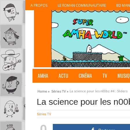
A PROPOS
LE ROMAN COMMUNAUTAIRE
BD MAN
AMHA
ACTU
CINÉMA
TV
MUSIQ
La science pour les n00bz #4 : Sliders
Home »
Séries TV »
La science pour les n00b
Séries TV
0