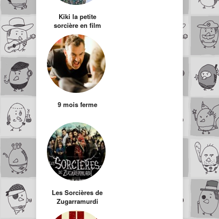
Kiki la petite
sorcière en film
Live
9 mois ferme
Les Sorcières de
Zugarramurdi