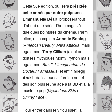
Cette 36e édition, qui sera
présidée
cette année par notre pulpeuse
Emmanuelle Béart
, proposera tout
d’abord une série d’hommages à
quelques pointures du cinéma. Parmi
elles, on comptera
Annette Bening
(
American Beauty
,
Mars Attacks
) mais
également
Terry Gilliam
(à qui on
doit les mythiques Monty Python mais
également
Brazil
,
L’imaginarium du
Docteur Parnassius
) et enfin
Gregg
Araki
, réalisateur californien nourri
dès son plus jeune âge à la BD et à la
musique pop (
Mysterious Skin
et
Smiley Face
).
Pour entrer dans le vif du sujet, la