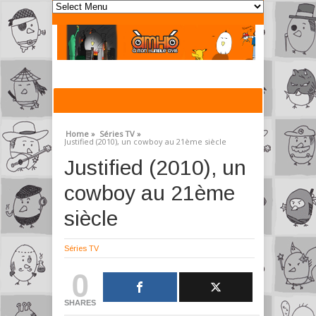
Home »
Séries TV »
Justified (2010), un cowboy au 21ème siècle
Justified (2010), un
cowboy au 21ème
siècle
Séries TV
0
SHARES