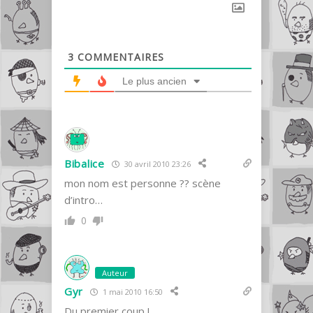
3
COMMENTAIRES
Le plus ancien
Bibalice
30 avril 2010 23:26
mon nom est personne ?? scène
d’intro…
0
Auteur
Gyr
1 mai 2010 16:50
Du premier coup !