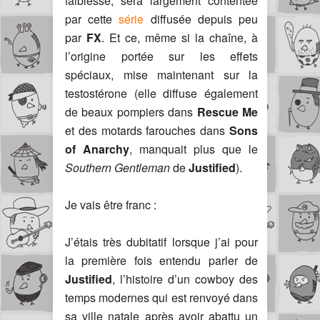
faiblesse, sera largement contentée
par cette
série
diffusée depuis peu
par
FX
. Et ce, même si la chaîne, à
l’origine portée sur les effets
spéciaux, mise maintenant sur la
testostérone (elle diffuse également
de beaux pompiers dans
Rescue Me
et des motards farouches dans
Sons
of Anarchy
, manquait plus que le
Southern Gentleman
de
Justified
).
Je vais être franc :
J’étais très dubitatif lorsque j’ai pour
la première fois entendu parler de
Justified
, l’histoire d’un cowboy des
temps modernes qui est renvoyé dans
sa ville natale après avoir abattu un