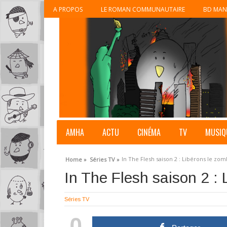
A PROPOS
LE ROMAN COMMUNAUTAIRE
BD MAN
AMHA
ACTU
CINÉMA
TV
MUSIQ
In The Flesh saison 2 : Libérons le zo
Home »
Séries TV »
In The Flesh saison 2 :
Séries TV
0