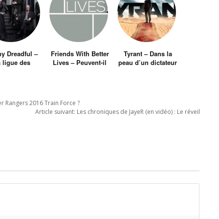
y Dreadful –
Friends With Better
Tyrant – Dans la
 ligue des
Lives – Peuvent-il
peau d’un dictateur
entlemen
concurrencer How
ordinaires en
I Met Your Mother
ion horreur-
?
ntastique ?
er Rangers 2016 Train Force ?
Article suivant:
Les chroniques de JayeR (en vidéo) : Le réveil