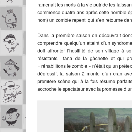
ramenait les morts à la vie putride les laissan
commence quatre ans après cette horrible é
nom) un zombie repenti qui s’en retourne dan
Dans la première saison on découvrait do
comprendre quelqu’un atteint d’un syndrome 
doit affronter l’hostilité de son village à 
résistants fana de la gâchette et qui p
« réhabilitons le zombie » n’était qu’un préte
dépressif, la saison 2 monte d’un cran av
première scène qui à la fois résume parfait
accroche le spectateur avec la promesse d’u