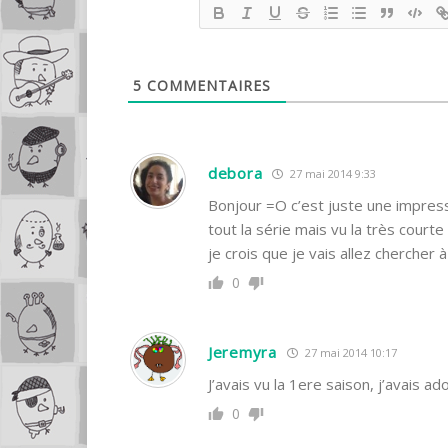
5
COMMENTAIRES
debora
27 mai 2014 9:33
Bonjour =O c’est juste une impres
tout la série mais vu la très cour
je crois que je vais allez chercher 
0
Jeremyra
27 mai 2014 10:17
J’avais vu la 1ere saison, j’avais ad
0