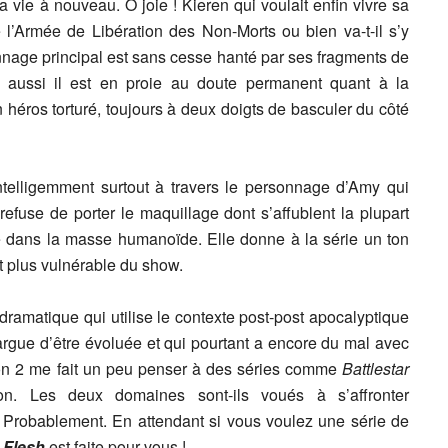
a vie à nouveau. Ô joie ! Kieren qui voulait enfin vivre sa
re l’Armée de Libération des Non-Morts ou bien va-t-il s’y
nnage principal est sans cesse hanté par ses fragments de
 aussi il est en proie au doute permanent quant à la
un héros torturé, toujours à deux doigts de basculer du côté
intelligemment surtout à travers le personnage d’Amy qui
 refuse de porter le maquillage dont s’affublent la plupart
e dans la masse humanoïde. Elle donne à la série un ton
t plus vulnérable du show.
dramatique qui utilise le contexte post-post apocalyptique
targue d’être évoluée et qui pourtant a encore du mal avec
ison 2 me fait un peu penser à des séries comme
Battlestar
n. Les deux domaines sont-ils voués à s’affronter
? Probablement. En attendant si vous voulez une série de
 Flesh
est faite pour vous !