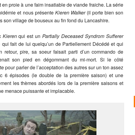
t en proie à une faim insatiable de viande fraiche. La série
pidémie et nous présente
Kieren Walker
(il porte bien son
s son village de bouseux au fin fond du Lancashire.
nc
Kieren
qui est un
Partially Deceased Syndrom Sufferer
qui fait de lui quelqu’un de Partiellement Décédé et qui
son retour, pire, sa soeur faisait parti d’un commando de
renait son pied en dégommant du mi-mort. Si le côté
xte pour parler de l’acceptation des autres sur un ton assez
ec 6 épisodes (le double de la première saison) et une
ement les thèmes abordés lors de la première saisons et
ne menace puissante et implacable.