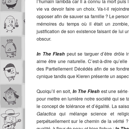
l’humain lambda car il a connu la mort puis l
vie va devoir faire un choix. Va-t-il rejoind
opposer afin de sauver sa famille ? Le perso
mémoires du temps où il était un zombie,
justification de son existence faisant de lui 
obscur.
In The Flesh
peut se targuer d’être drôle 
aime être une naturelle. C’est-à-dire qu’elle
des Partiellement Décédés afin de se fondr
cynique tandis que Kieren présente un aspec
Quoiqu’il en soit,
In The Flesh
est une série 
pour mettre en lumière notre société qui se 
le concept de tolérance et d’égalité. La sa
Galactica
qui mélange science et religio
perpétuellement sur le chemin de la vérité 
qualité, à fleur de peau et bien fichue :
In The