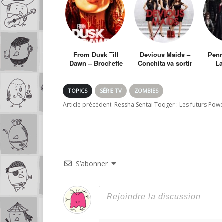
From Dusk Till
Devious Maids –
Penn
Dawn – Brochette
Conchita va sortir
La
de vampire sauce
les poubelles des
G
salsa
Desperate
extra
Houswives
vers
TOPICS
SÉRIE TV
ZOMBIES
fa
Article précédent:
Ressha Sentai Toqger : Les futurs Pow
S’abonner