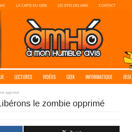
IAC
LA CARTE DU GEEK
LES SITES DES AMIS
CONTACT
UE
LECTURES
VIDÉOS
GEEK
INFORMATIQUE
JEUX
mbie opprimé
 Libérons le zombie opprimé