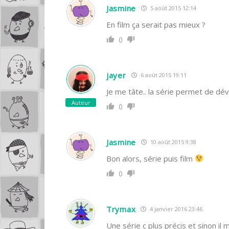
Jasmine
5 août 2015 12:14
En film ça serait pas mieux ?
0
jayer
6 août 2015 19:11
Je me tâte.. la série permet de dév
Auteur
0
Jasmine
10 août 2015 9:38
Bon alors, série puis film
0
Trymax
4 janvier 2016 23:46
Une série c plus précis et sinon il