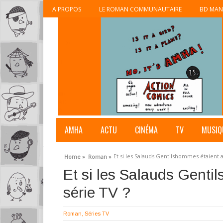
A PROPOS
LE ROMAN COMMUNAUTAIRE
BD MAN
AMHA
ACTU
CINÉMA
TV
MUSIQ
Et si les Salauds Gentilshommes étaient 
Home »
Roman »
Et si les Salauds Genti
série TV ?
Roman
,
Séries TV