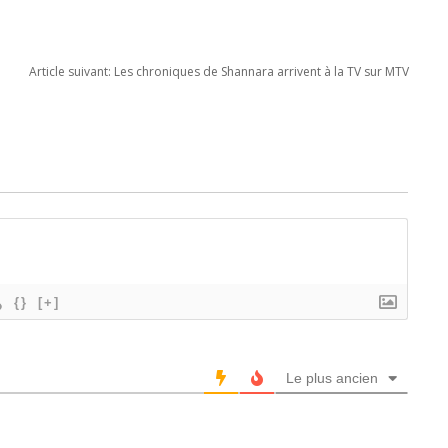
m du Vent
enfants
Fantasy pour la TV
made in MTV
Article suivant:
Les chroniques de Shannara arrivent à la TV sur MTV
{}
[+]
Le plus ancien