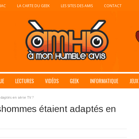
IAC
LA CARTE DU GEEK
LES SITES DES AMIS
CONTACT
UE
LECTURES
VIDÉOS
GEEK
INFORMATIQUE
JEUX
adaptés en série TV ?
lshommes étaient adaptés en