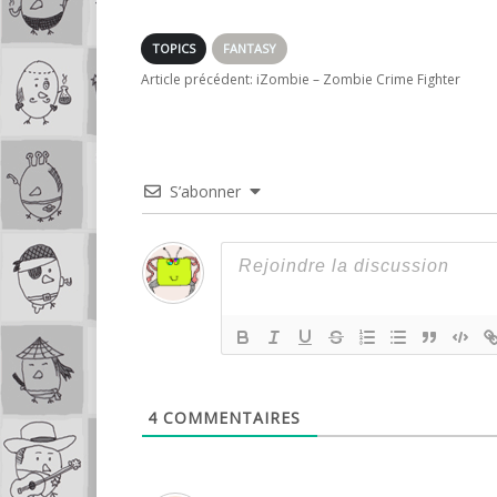
satirique : Krod
Earth)
No
Mandoon and the
Flaming Sword of
TOPICS
FANTASY
Fire
Article précédent:
iZombie – Zombie Crime Fighter
S’abonner
4
COMMENTAIRES