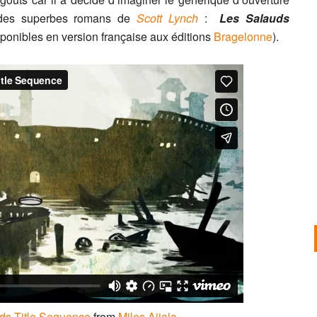
V des superbes romans de
Scott Lynch
:
Les Salauds
sponibles en version française aux éditions
Bragelonne
).
ds Title Sequence
from
Miles Aijala