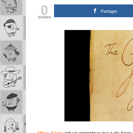
0
Partager
SHARES
Miles Aijala
est un animateur qui a de bons g