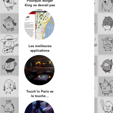
Pourquoi Burger
King ne devrait pas
transformer les
restaurants Quick
Les meilleures
applications
« hamburger »
dans votre
téléphone
Touch’in Paris se
la touche…