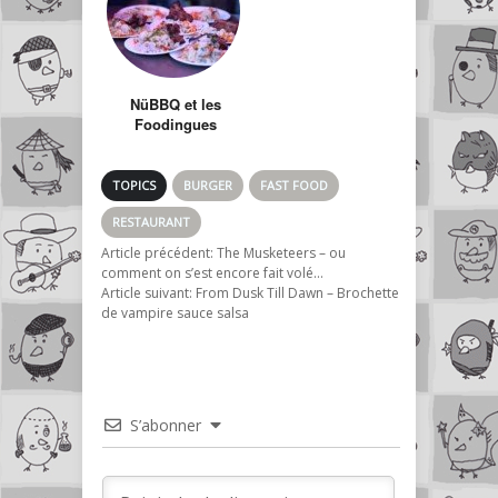
NüBBQ et les
Foodingues
TOPICS
BURGER
FAST FOOD
RESTAURANT
Article précédent:
The Musketeers – ou
comment on s’est encore fait volé…
Article suivant:
From Dusk Till Dawn – Brochette
de vampire sauce salsa
S’abonner