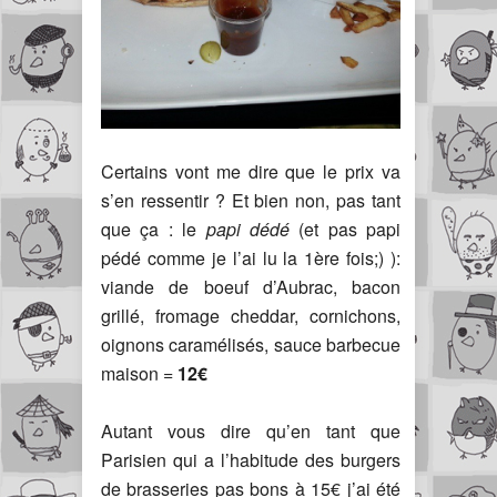
Certains vont me dire que le prix va
s’en ressentir ? Et bien non, pas tant
que ça : le
papi dédé
(et pas papi
pédé comme je l’ai lu la 1ère fois;) ):
viande de boeuf d’Aubrac, bacon
grillé, fromage cheddar, cornichons,
oignons caramélisés, sauce barbecue
maison =
12€
Autant vous dire qu’en tant que
Parisien qui a l’habitude des burgers
de brasseries pas bons à 15€ j’ai été