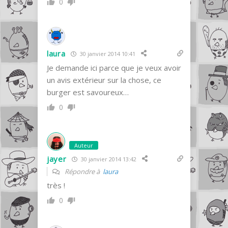
0
laura
30 janvier 2014 10:41
Je demande ici parce que je veux avoir
un avis extérieur sur la chose, ce
burger est savoureux…
0
Auteur
jayer
30 janvier 2014 13:42
Répondre à
laura
très !
0