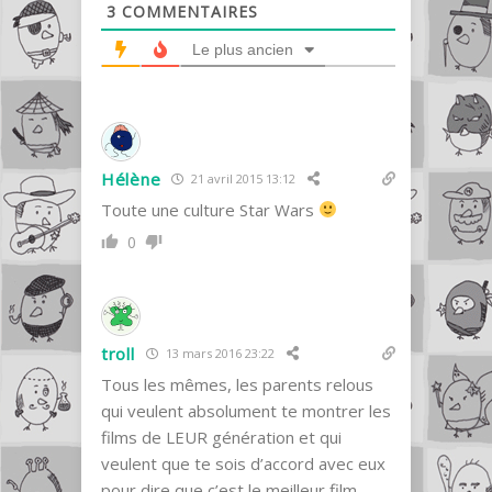
3
COMMENTAIRES
Le plus ancien
Hélène
21 avril 2015 13:12
Toute une culture Star Wars
0
troll
13 mars 2016 23:22
Tous les mêmes, les parents relous
qui veulent absolument te montrer les
films de LEUR génération et qui
veulent que te sois d’accord avec eux
pour dire que c’est le meilleur film