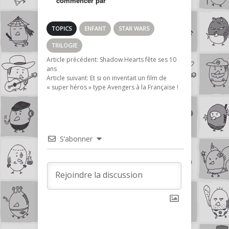
commencer par
1,2,3 ou 4,5,6 ?
TOPICS
ENFANT
STAR WARS
TRILOGIE
Article précédent:
Shadow Hearts fête ses 10
ans
Article suivant:
Et si on inventait un film de
« super héros » type Avengers à la Française !
S’abonner