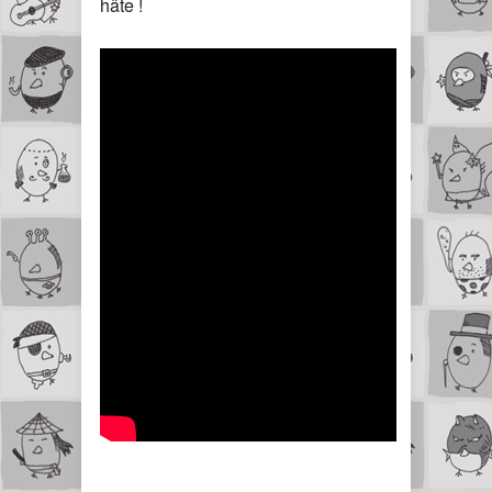
hâte !