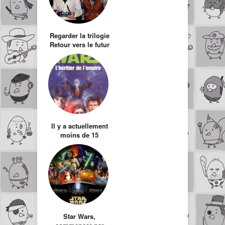
Regarder la trilogie
Retour vers le futur
avec son fils de
5ans
Il y a actuellement
moins de 15
personnes en
France qui
connaissent le
scénario de Star
Wars Episode VII.
Star Wars,