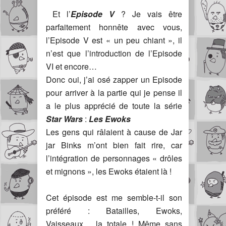
Et l’
Episode V
? Je vais être
parfaitement honnête avec vous,
l’Episode V est « un peu chiant », il
n’est que l’introduction de l’Episode
VI et encore…
Donc oui, j’ai osé zapper un Episode
pour arriver à la partie qui je pense il
a le plus apprécié de toute la série
Star Wars
:
Les Ewoks
Les gens qui râlaient à cause de Jar
jar Binks m’ont bien fait rire, car
l’intégration de personnages « drôles
et mignons », les Ewoks étaient là !
Cet épisode est me semble-t-il son
préféré : Batailles, Ewoks,
Vaisseaux… la totale ! Même sans