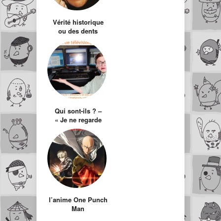
Vérité historique
ou des dents
blanches. Il faut
choisir !
Qui sont-ils ? –
« Je ne regarde
pas la Télévision »
l’anime One Punch
Man