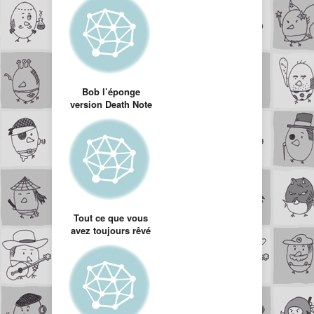
des sketchs des
nuls
Bob l’éponge
version Death Note
Tout ce que vous
avez toujours rêvé
de dire à…