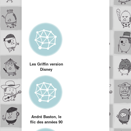
Les Griffin version
Disney
André Baston, le
flic des années 90
qui a un faux air