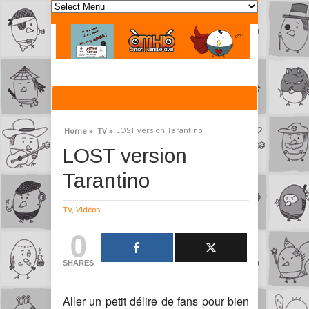
LOST version Tarantino
Home »
TV »
LOST version
Tarantino
TV
,
Vidéos
0
SHARES
Aller un petit délire de fans pour bien