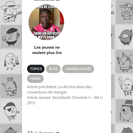
presse
Les jeunes ne
veulent plus lire
TOPICS
BUZZ
CAMERA CACHÉE
PRANK
Article précédent:
La décoloration des
couvertures de mangas
Article suivant:
Xenoblade Chronicle X – Wii U
2015
S’abonner