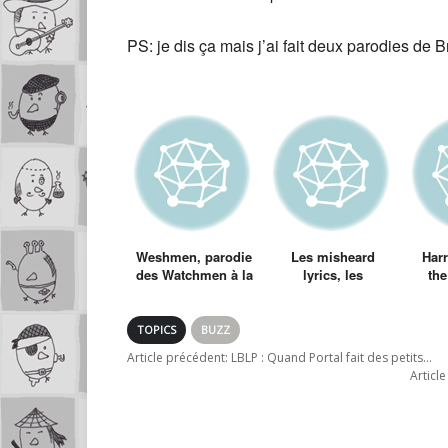
PS: je dis ça mais j’ai fait deux parodies de 
Weshmen, parodie
Les misheard
Harr
des Watchmen à la
lyrics, les
th
sauce FrenchNerd
chansons mal
Go
chantées
Po
B
TOPICS
BUZZ
M
Article précédent:
LBLP : Quand Portal fait des petits…
Article