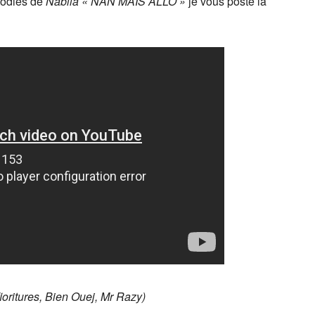
rodies de
Nabila « NAN MAIS ALLO »
je vous poste la
ioritures, Bien Ouej, Mr Razy)