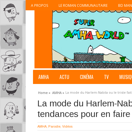
A PROPOS
LE ROMAN COMMUNAUTAIRE
BD MAN
AMHA
ACTU
CINÉMA
TV
MUSIQ
La mode du Harlem-Nabila ou le triste fait
Home »
AMHA »
La mode du Harlem-Nabila
tendances pour en faire 
AMHA
,
Parodie
,
Vidéos