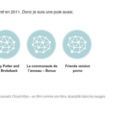
Bref en 2011. Donc je suis une pute aussi.
y Potter and
La communaute de
Friends version
e Brokeback
l’anneau – Bonus
porno
blet (Harry
cache – Conseil
tter versio
d’Elrond
rokeback
ountain)
 suivant:
Cloud Atlas – un film comme son titre, éparpillé dans les nuages