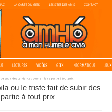
IAC
LA CARTE DU GEEK
LES SITES DES AMIS
CONTACT
UE
LECTURES
VIDÉOS
GEEK
INFORMATIQUE
JEUX
 de subir des tendances pour en faire partie à tout prix
 ou le triste fait de subir des
partie à tout prix