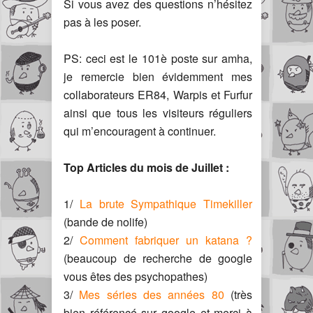
Si vous avez des questions n’hésitez
pas à les poser.
PS: ceci est le 101è poste sur amha,
je remercie bien évidemment mes
collaborateurs ER84, Warpis et Furfur
ainsi que tous les visiteurs réguliers
qui m’encouragent à continuer.
Top Articles du mois de Juillet :
1/
La brute Sympathique Timekiller
(bande de nolife)
2/
Comment fabriquer un katana ?
(beaucoup de recherche de google
vous êtes des psychopathes)
3/
Mes séries des années 80
(très
bien référencé sur google et merci à