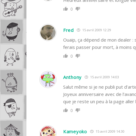
0
Fred
15 avril 2009 12:29
Ouaip, ça dépend de mon dealer : si 
ferais passer pour mort, à moins q
0
Anthony
15 avril 2009 14:03
Salut même si je ne publi put d’art
Joyeux anniversaire avec de l’avan
que je reste un peu à la page alle
0
Kameyoko
15 avril 2009 14:30