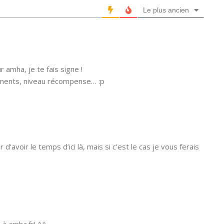
Le plus ancien
 amha, je te fais signe !
iments, niveau récompense… :p
r d’avoir le temps d’ici là, mais si c’est le cas je vous ferais
 à amha.fr! ^^