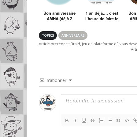
Bon anniversaire
1 an déjà…. c’est
Bon 
AMHA (déjà 2
l’heure de faire le
AMH
mois)
bilan
TOPICS
ANNIVERSAIRE
Article précédent:
Braid, jeu de plateforme où vous deve
Art
S’abonner