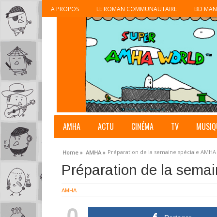
A PROPOS
LE ROMAN COMMUNAUTAIRE
BD MAN
AMHA
ACTU
CINÉMA
TV
MUSIQ
Préparation de la semaine spéciale AMHA
Home »
AMHA »
Préparation de la sema
AMHA
0