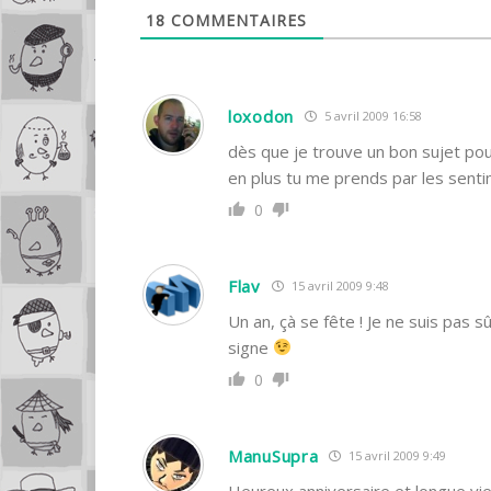
18
COMMENTAIRES
loxodon
5 avril 2009 16:58
dès que je trouve un bon sujet pour
en plus tu me prends par les sent
0
Flav
15 avril 2009 9:48
Un an, çà se fête ! Je ne suis pas sû
signe
0
ManuSupra
15 avril 2009 9:49
Heureux anniversaire et longue vie