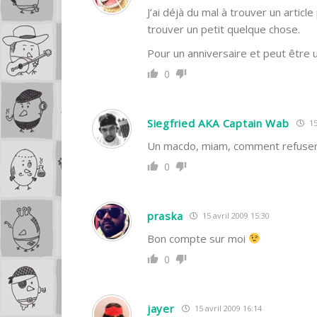
J’ai déjà du mal à trouver un arti
trouver un petit quelque chose.
Pour un anniversaire et peut être 
0
Siegfried AKA Captain Wab
15
Un macdo, miam, comment refuser un
0
praska
15 avril 2009 15:30
Bon compte sur moi
0
jayer
15 avril 2009 16:14