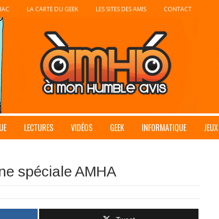
IAC
LA CARTE DU GEEK
LES SITES DES AMIS
CONTACT
UE
LECTURES
VIDÉOS
GEEK
INFORMATIQUE
JEUX
ine spéciale AMHA