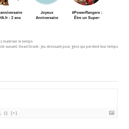
anniversaire
Joyeux
#PowerRangers :
A.fr : 2 ans
Anniversaire
Être un Super-
déjà
AMHA.fr : 4 ans !!!
Papa pour
l’anniversaire de
son fils
z maitriser le temps
icle suivant:
Dead Drunk : Jeu stressant pour gens qui perdent leur temps
{}
[+]