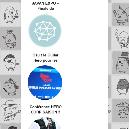
JAPAN EXPO –
Finale de
l’European
Cosplay Gathering
Osu ! le Guitar
Hero pour les
otaku fan du Japon
sur PC et gratuit !
Conférence HERO
CORP SAISON 3