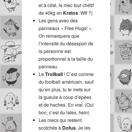
et à côté, le mec tout chétif
de 40kg en
Kratos
. Wtf ?)
Les gens avec des
panneaux « Free Hugs! ».
On remarquera que
l’intensité du désespoir de
la personne est
proportionnel à la taille du
panneau.
Le
Trollball
! C’est comme
du football américain, sauf
qu’en plus, tu te mets sur
la gueule à coup d’épées
et de haches. En vrai. (Oui
bon, c’est du latex, hein)
Les mecs qui restent
scotchés à
Dofus
. Je les