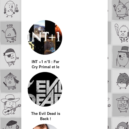
INT +1 n°5 : Far
Cry Primal et le
fiasco Tony Hawk
Proskater 5
The Evil Dead is
Back !