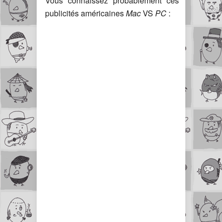
Vous connaissez probablement ces
publicités américaines
Mac
VS
PC
: