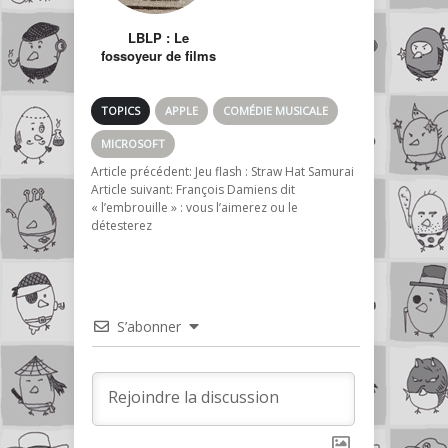
LBLP : Le
fossoyeur de films
et ravalement de
façade de ma
chaîne
TOPICS
APPLE
COMÉDIE MUSICALE
MICROSOFT
Article précédent:
Jeu flash : Straw Hat Samurai
Article suivant:
François Damiens dit
« l’embrouille » : vous l’aimerez ou le
détesterez
S’abonner