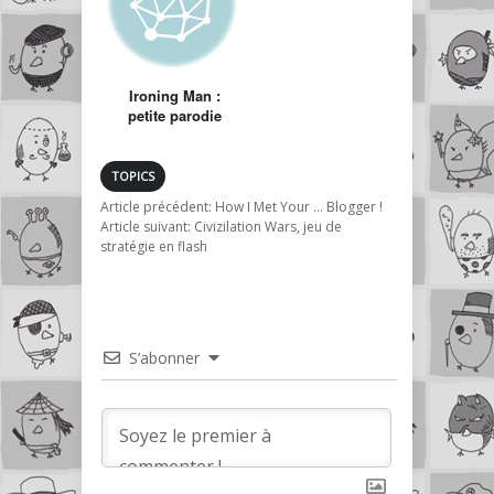
Ironing Man :
petite parodie
d’Iron Man faite
par des fans
TOPICS
Article précédent:
How I Met Your … Blogger !
Article suivant:
Civizilation Wars, jeu de
stratégie en flash
S’abonner