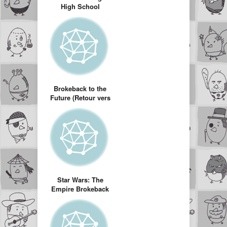
High School
Musical
Brokeback to the
Future (Retour vers
le futur version
Brokeback
mountain)
Star Wars: The
Empire Brokeback
(Starwars version
Brockeback
mountain)