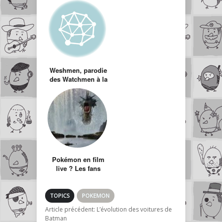
Weshmen, parodie
des Watchmen à la
sauce FrenchNerd
Pokémon en film
live ? Les fans
l’imagine déjà !
TOPICS
POKEMON
Article précédent:
L’évolution des voitures de
Batman