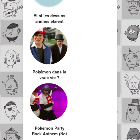
Et si les dessins
animés étaient
réalistes?
Pokémon dans la
vraie vie ?
Pokemon Party
Rock Anthem (Not
Feat LMFAO)