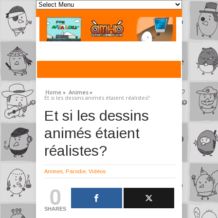
Home »
Animes »
Et si les dessins animés étaient réalistes?
Et si les dessins
animés étaient
réalistes?
Animes
,
Parodie
,
Vidéos
0
SHARES