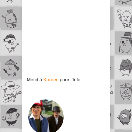
Merci à
Korben
pour l’info