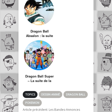
Crédibles
Dragon Ball
Absalon : la suite
de Dragon Ball GT
réalisée par un fan
Dragon Ball Super
– La suite de la
Saga Buu démarre
maintenant
TOPICS
DESSIN ANIMÉ
DRAGON BALL
POKEMON
Article précédent:
Les Bandes-Annonces