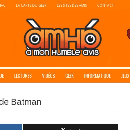
IAC
LA CARTE DU GEEK
LES SITES DES AMIS
CONTACT
UE
LECTURES
VIDÉOS
GEEK
INFORMATIQUE
JEUX
s de Batman