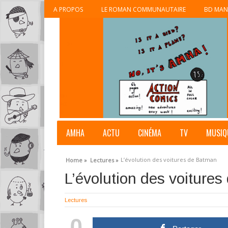
A PROPOS
LE ROMAN COMMUNAUTAIRE
BD MAN
AMHA
ACTU
CINÉMA
TV
MUSIQ
L’évolution des voitures de Batman
Home »
Lectures »
L’évolution des voiture
Lectures
0