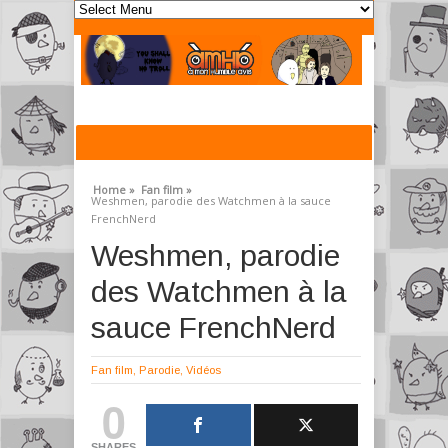
Home »
Fan film »
Weshmen, parodie des Watchmen à la sauce
FrenchNerd
Weshmen, parodie
des Watchmen à la
sauce FrenchNerd
Fan film
,
Parodie
,
Vidéos
0
SHARES