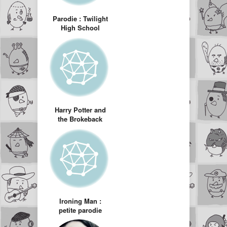
Parodie : Twilight
High School
Musical
Harry Potter and
the Brokeback
Goblet (Harry
Potter versio
Brokeback
Mountain)
Ironing Man :
petite parodie
d’Iron Man faite