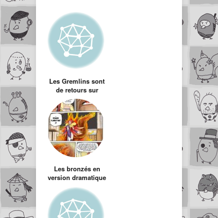
Les Gremlins sont
de retours sur
internet
Les bronzés en
version dramatique
: montage