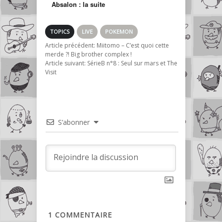
Absalon : la suite
de Dragon Ball GT
réalisée par un fan
TOPICS
LIVE
POKEMON
Article précédent:
Miitomo – C’est quoi cette
merde ?! Big brother complex !
Article suivant:
SérieB n°8 : Seul sur mars et The
Visit
S’abonner
1
COMMENTAIRE