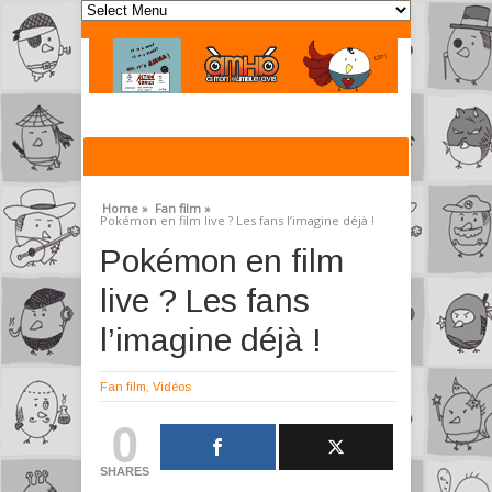
Home »
Fan film »
Pokémon en film live ? Les fans l’imagine déjà !
Pokémon en film
live ? Les fans
l’imagine déjà !
Fan film
,
Vidéos
0
SHARES