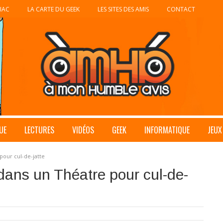
IAC
LA CARTE DU GEEK
LES SITES DES AMIS
CONTACT
UE
LECTURES
VIDÉOS
GEEK
INFORMATIQUE
JEUX
pour cul-de-jatte
dans un Théatre pour cul-de-