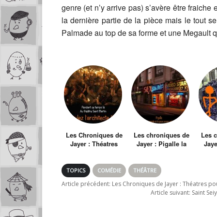
genre (et n’y arrive pas) s’avère être fraiche 
la dernière partie de la pièce mais le tout se 
Palmade au top de sa forme et une Megault qui
Les Chroniques de
Les chroniques de
Les 
Jayer : Théatres
Jayer : Pigalle la
Jaye
pour cul-de-jatte
nuit
vita
TOPICS
COMÉDIE
THÉÂTRE
Article précédent:
Les Chroniques de Jayer : Théatres pou
Article suivant:
Saint Sei