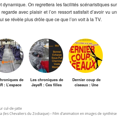
et dynamique. On regrettera les facilités scénaristiques sur
regarde avec plaisir et l’on ressort satisfait d’avoir vu un
 se révèle plus drôle que ce que l’on voit à la TV.
chroniques de
Les chroniques de
Dernier coup de
R : L’espace
JayeR : Ces filles
ciseaux : Une
l – Episode 2
qui n’ont pas
comédie
froid…
participative
poilante !
r cul-de-jatte
ya (les Chevaliers du Zodiaque) – Film d’animation en images de synthèse