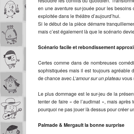
résoudre les conflits du quotidien. Transfo
en une aventure sur-jouée pour les besoins d
exploitée dans le théâtre d’aujourd’hui.
Si le début de la pièce démarre tranquillemen
mais c’est également là que le scénario devi
Scénario facile et rebondissement approxi
Certes comme dans de nombreuses comédies i
sophistiquées mais il est toujours agréable
de chance avec
L’amour sur un plateau
vous 
Le plus dommage est le sur-jeu de la présen
tenter de faire « de l’audimat », mais aprè
pourquoi ne pas jouer là dessus pour créer 
Palmade & Mergault la bonne surprise