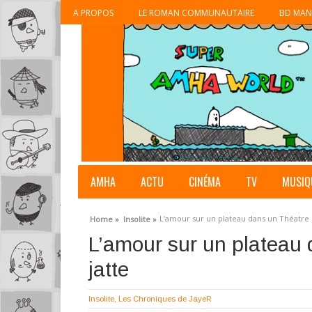
A PROPOS
LE ROMAN COMMUNAUTAIRE
BD MAN
AMHA
ACTU
CINÉMA
TV
MUSIQ
L’amour sur un plateau dans un Théatre 
Home »
Insolite »
L’amour sur un plateau 
jatte
Insolite
,
Les Chroniques de JayeR