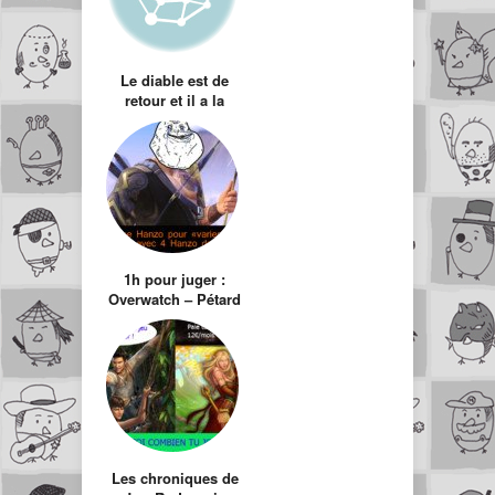
Le diable est de
retour et il a la
classe ! Diablo 3
will kick your ass
1h pour juger :
Overwatch – Pétard
mouillé pour ce
qui aurait dû être
un jeu free to play
Les chroniques de