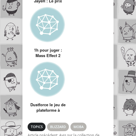
JayeR : Le prix
d’un jeu vidéo
1h pour juger :
Mass Effect 2
Dustforce le jeu de
plateforme à
balayer ou pas…
TOPICS
BLIZZARD
MOBA
Article précédent:
Avis sur la collection de