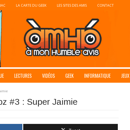
IAC
LA CARTE DU GEEK
LES SITES DES AMIS
CONTACT
UE
LECTURES
VIDÉOS
GEEK
INFORMATIQUE
JEUX
aimie
bz #3 : Super Jaimie