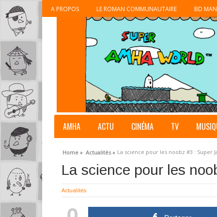
A PROPOS
LE ROMAN COMMUNAUTAIRE
BD MAN
AMHA
ACTU
CINÉMA
TV
MUSIQ
La science pour les noobz #3 : Super J
Home »
Actualités »
La science pour les noo
Actualités
0