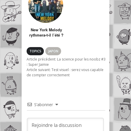
New York Melody
rythmera-t-il l’été ?
TOPICS
JAPON
Article précédent:
La science pour les noobz #3
: Super Jaimie
Article suivant:
Test visuel : serez vous capable
de compter correctement
S’abonner