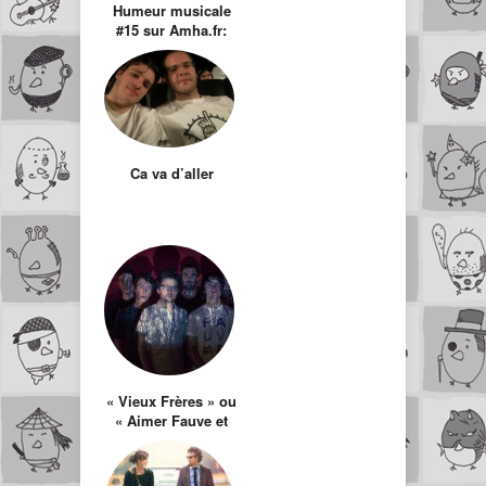
Humeur musicale
#15 sur Amha.fr:
Porno Graffiti
Ca va d’aller
« Vieux Frères » ou
« Aimer Fauve et
ne pas être une
dépressive de 15
ans »