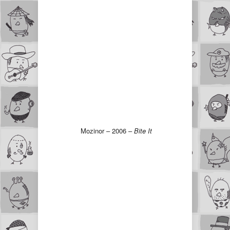
Mozinor – 2006 –
Bite It