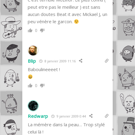
peut etre pas le meilleur ) est sans
aucun doutes Beat it avec Mickael J, un
peu vénère le garcon.
0
Blip
8 janvier 2009 11:16
Baboulineeeet !
0
Redwarp
9 janvier 2009 0:44
La mémère dans la peau… Trop stylé
celui là !