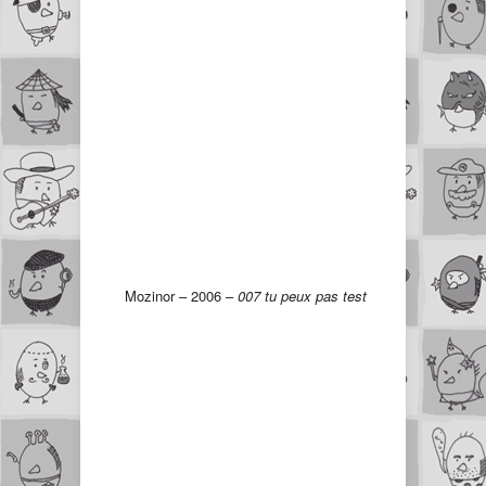
Mozinor – 2006 –
007 tu peux pas test