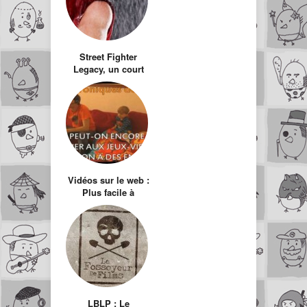
Street Fighter
Legacy, un court
métrage fait par
des fans pour les
fans
Vidéos sur le web :
Plus facile à
critiquer qu’à faire
LBLP : Le