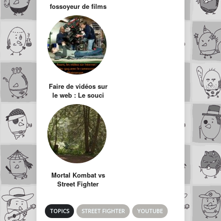
fossoyeur de films
et ravalement de
façade de ma
chaîne
Faire de vidéos sur
le web : Le souci
du détail
Mortal Kombat vs
Street Fighter
TOPICS
STREET FIGHTER
YOUTUBE