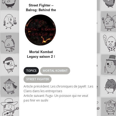
Street Fighter –
Balrog: Behind the
Glory
Mortal Kombat
Legacy saison 2 !
TOPICS
MORTAL KOMBAT
STREET FIGHTER
Article précédent:
Les chroniques de JayeR : Les
Clans dans les entreprises
Article suivant:
Fugu- Un poisson qui ne veut
pas finir en sushi