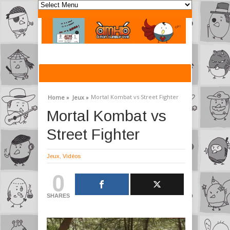
Mortal Kombat vs Street Fighter
Home »
Jeux »
Mortal Kombat vs
Street Fighter
Jeux
,
Vidéos
0
SHARES