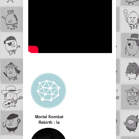
Mortal Kombat
Rebirth : la
meilleure
adaptation de jeu
vidéo au cinéma