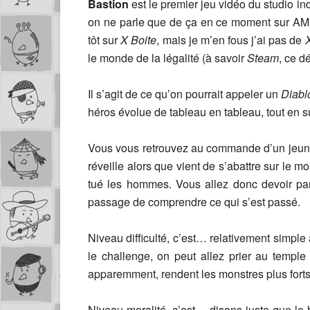
Bastion
est le premier jeu vidéo du studio 
on ne parle que de ça en ce moment sur AMH
tôt sur
X Boite
, mais je m’en fous j’ai pas de
X
le monde de la légalité (à savoir
Steam
, ce d
Il s’agit de ce qu’on pourrait appeler un
Diabl
héros évolue de tableau en tableau, tout en 
Vous vous retrouvez au commande d’un jeune
réveille alors que vient de s’abattre sur le mo
tué les hommes. Vous allez donc devoir part
passage de comprendre ce qui s’est passé.
Niveau difficulté, c’est… relativement simple
le challenge, on peut allez prier au temple
apparemment, rendent les monstres plus forts 
Niveau moralité, c’est… disons juste que le h