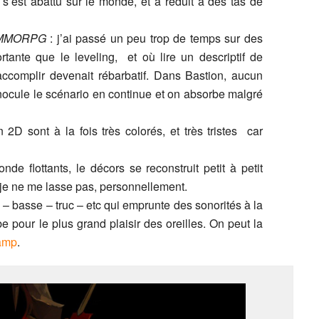
 s’est abattu sur le monde, et à réduit à des tas de
MMORPG
: j’ai passé un peu trop de temps sur des
tante que le leveling, et où lire un descriptif de
accomplir devenait rébarbatif. Dans Bastion, aucun
 inocule le scénario en continue et on absorbe malgré
D sont à la fois très colorés, et très tristes car
e flottants, le décors se reconstruit petit à petit
t je ne me lasse pas, personnellement.
e – basse – truc – etc qui emprunte des sonorités à la
 pour le plus grand plaisir des oreilles. On peut la
amp
.