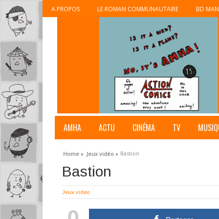
A PROPOS
LE ROMAN COMMUNAUTAIRE
BD MAN
AMHA
ACTU
CINÉMA
TV
MUSIQ
Bastion
Home »
Jeux vidéo »
Bastion
Jeux vidéo
0