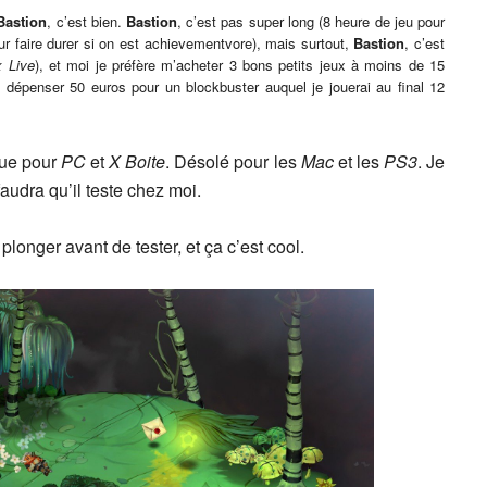
Bastion
, c’est bien.
Bastion
, c’est pas super long (8 heure de jeu pour
our faire durer si on est achievementvore), mais surtout,
Bastion
, c’est
 Live
), et moi je préfère m’acheter 3 bons petits jeux à moins de 15
 dépenser 50 euros pour un blockbuster auquel je jouerai au final 12
 que pour
PC
et
X Boite
. Désolé pour les
Mac
et les
PS3
. Je
audra qu’il teste chez moi.
longer avant de tester, et ça c’est cool.