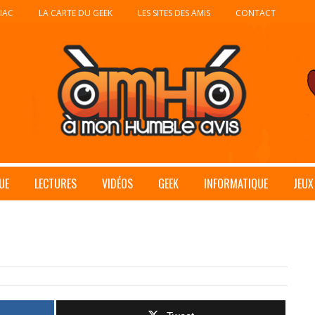
IAC
LA CARTE DU GEEK
LES SITES DES AMIS
CONTACT
UE
LECTURES
VIDÉOS
GEEK
INFORMATIQUE
JEUX