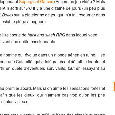
indépendant
Supergiant Games
(Encore un jeu vidéo ? Mais
A !) sorti sur
PC
il y a une dizaine de jours (un peu plus
 Boite
) sur la plateforme de jeu qui m’a fait retourner dans
étestable piège à pognon).
o
like : sorte de
hack and slash RPG
dans lequel votre
suivant une quête passionnante.
 homme qui évolue dans un monde aérien en ruine. Il se
nde une Calamité, qui a intégralement détruit le terrain, et
ir en quête d’éventuels survivants, tout en essayant au
 au premier abord. Mais si on aime les sensations fortes et
 afin que les dieux, qui n’aiment pas trop qu’on les prie
et plus vicieux.
éros est un gamin, et qu’il va boire des alcools et autres