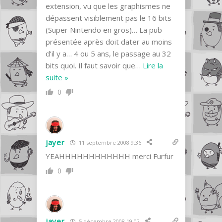
extension, vu que les graphismes ne
dépassent visiblement pas le 16 bits
(Super Nintendo en gros)… La pub
présentée après doit dater au moins
d’il y a… 4 ou 5 ans, le passage au 32
bits quoi. Il faut savoir que
…
Lire la
suite »
0
jayer
11 septembre 2008 9:36
YEAHHHHHHHHHHHH merci Furfur
0
jayer
5 décembre 2008 19:02