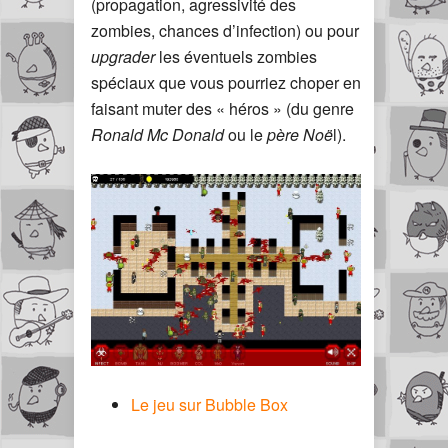
(propagation, agressivité des
zombies, chances d’infection) ou pour
upgrader
les éventuels zombies
spéciaux que vous pourriez choper en
faisant muter des « héros » (du genre
Ronald Mc Donald
ou le
père Noë
l).
Le jeu sur Bubble Box